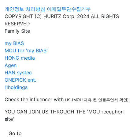
개인정보 처리방침
이메일무단수집거부
COPYRIGHT (C) HURITZ Corp. 2024 ALL RIGHTS
RESERVED
Family Site
my BIAS
MOU for 'my BIAS'
HONG media
Agen
HAN systec
ONEPICK ent.
l1holdings
Check the influencer with us
(MOU 제휴 된 인플루언서 확인)
YOU CAN JOIN US THROUGH THE 'MOU reception
site'
Go to